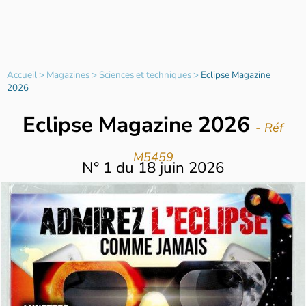
Accueil
>
Magazines
>
Sciences et techniques
>
Eclipse Magazine
2026
Eclipse Magazine 2026
- Réf
M5459
N°
1
du
18 juin 2026