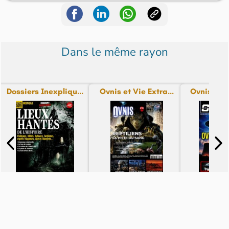
Dans le même rayon
Dossiers Inexpliqu...
Ovnis et Vie Extra...
Ovnis scie
N° 1 - du 22-07-26
N° 10 - du 30-06-26
N° 29 - d
16,90€
8,50€
7,90€