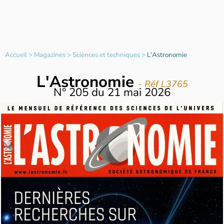
Accueil
>
Magazines
>
Sciences et techniques
>
L'Astronomie
L'Astronomie
- Réf L3765
N°
205
du
21 mai 2026