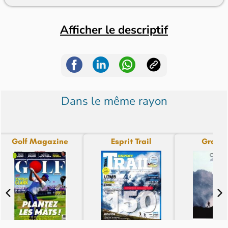
Afficher le descriptif
Dans le même rayon
Golf Magazine
Esprit Trail
Grand 