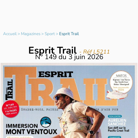
Accueil
>
Magazines
>
Sport
>
Esprit Trail
Esprit Trail
- Réf L5211
N°
149
du
3 juin 2026