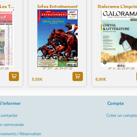
Les T...
Infos Entraînement
Galorama L'imprim
-07-26
N° 377 - du 24-07-26
N° 3 - du 23-07-26
5,50€
6,90€
S'informer
Compte
contacter
Créer un compte
er commande
nements / Réservation