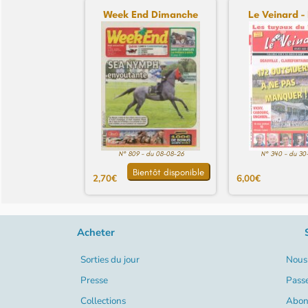
Week End Dimanche
Le Veinard - 
N° 809 - du 08-08-26
N° 340 - du 30
Bientôt disponible
2,70€
6,00€
Acheter
Sorties du jour
Nous 
Presse
Pass
Collections
Abon