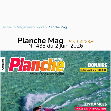
Accueil
>
Magazines
>
Sport
>
Planche Mag
Planche Mag
- Réf L4223H
N°
433
du
2 juin 2026