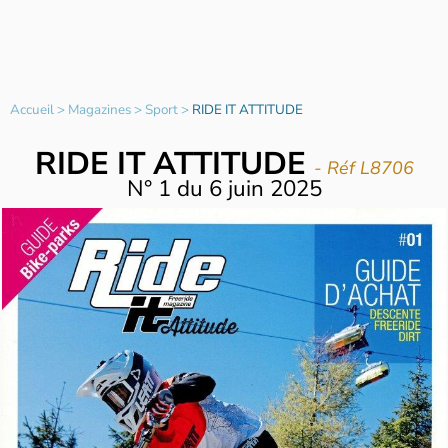
Accueil
>
Magazines
>
Sport
>
RIDE IT ATTITUDE
RIDE IT ATTITUDE
- Réf L8706
N°
1
du
6 juin 2025