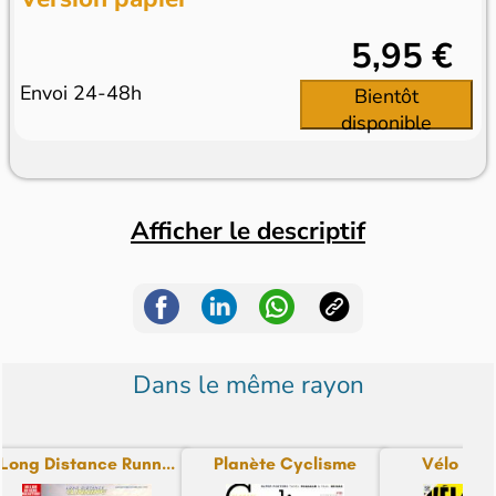
5,95 €
Envoi 24-48h
Bientôt
disponible
Afficher le descriptif
Dans le même rayon
Long Distance Runn...
Planète Cyclisme
Vélo Ma