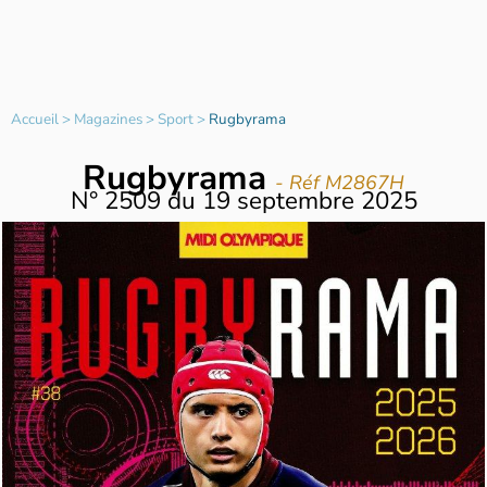
Accueil
>
Magazines
>
Sport
>
Rugbyrama
Rugbyrama
- Réf M2867H
N°
2509
du
19 septembre 2025