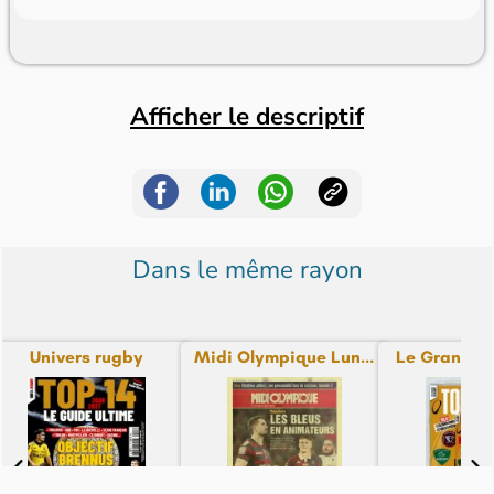
Afficher le descriptif
Dans le même rayon
Univers rugby
Midi Olympique Lun...
Le Grand Gu