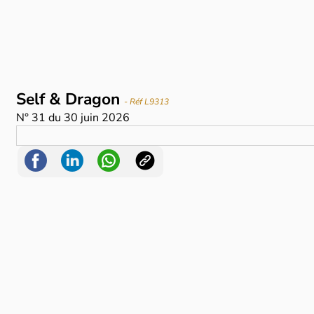
Self & Dragon
- Réf L9313
N°
31
du
30 juin 2026