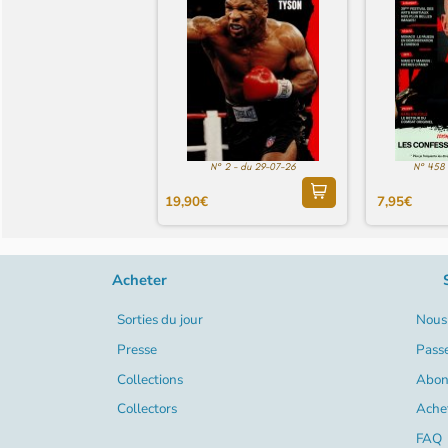
N° 2 - du 29-07-26
N° 458 
19,90€
7,95€
Acheter
Sorties du jour
Nous 
Presse
Pass
Collections
Abon
Collectors
Ache
FAQ