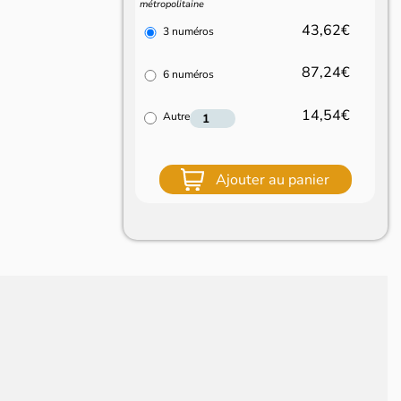
métropolitaine
43,62€
3 numéros
87,24€
6 numéros
14,54€
Autre
Ajouter au panier