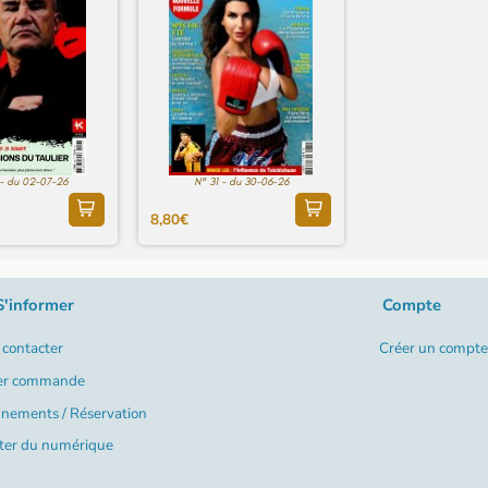
- du 02-07-26
N° 31 - du 30-06-26
8,80€
S'informer
Compte
contacter
Créer un compte
er commande
nements / Réservation
ter du numérique