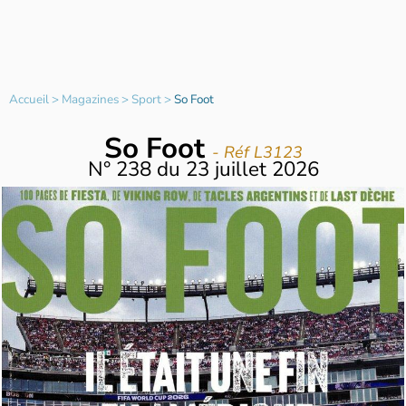
Accueil
>
Magazines
>
Sport
>
So Foot
So Foot
- Réf L3123
N°
238
du
23 juillet 2026