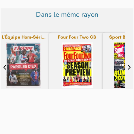
Dans le même rayon
L'Équipe Hors-Séri...
Four Four Two GB
Sport Bild H
N° 94 - du 06-08-26
N° 2608 - du 05-08-26
N° 2601 - du
3,80€
12,99€
9,70€