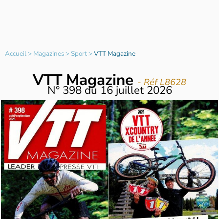
Accueil
>
Magazines
>
Sport
>
VTT Magazine
VTT Magazine
- Réf L8628
N°
398
du
16 juillet 2026