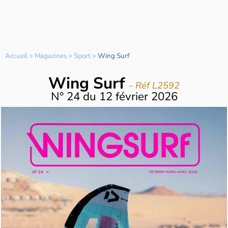
Accueil
>
Magazines
>
Sport
>
Wing Surf
Wing Surf
- Réf L2592
N°
24
du
12 février 2026