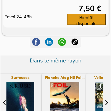
7,50 €
Envoi 24-48h
Bientôt
disponible
Dans le même rayon
Surfeuses
Planche Mag HS Foi...
Voiles et 