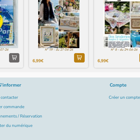
-07-26
N° 119 - du 27-06-26
N° 8 - du 24-06-26
6,99€
6,99€
S'informer
Compte
contacter
Créer un compte
er commande
nements / Réservation
ter du numérique