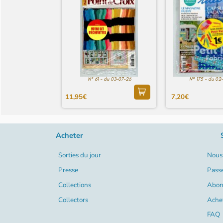
N° 61 - du 03-07-26
N° 175 - du 02
11,95€
7,20€
Acheter
Sorties du jour
Nous 
Presse
Pass
Collections
Abon
Collectors
Ache
FAQ