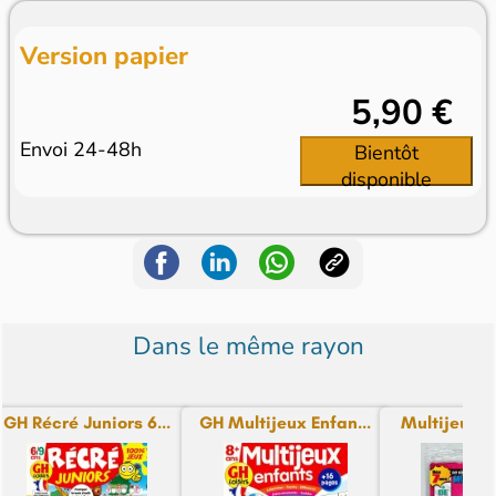
Version papier
5,90 €
Envoi 24-48h
Bientôt
disponible
Dans le même rayon
GH Récré Juniors 6...
GH Multijeux Enfan...
Multijeux po