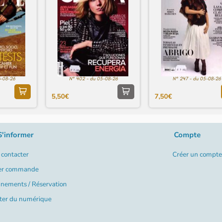
6-08-26
N° 402 - du 05-08-26
N° 247 - du 05-08-26
5,50€
7,50€
S'informer
Compte
contacter
Créer un compte
er commande
nements / Réservation
ter du numérique