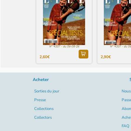
N° 4207 - du 06-08-26
N° 4207 - du 0
2,60€
2,90€
Acheter
Sorties du jour
Nous 
Presse
Pass
Collections
Abon
Collectors
Ache
FAQ