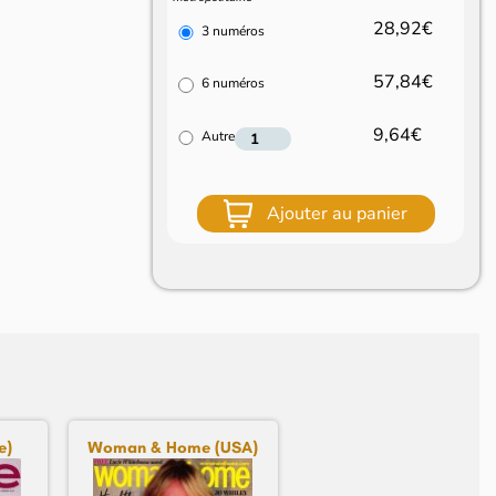
28,92€
3 numéros
57,84€
6 numéros
9,64€
Autre
Ajouter au panier
e)
Woman & Home (USA)