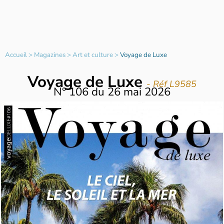
Accueil
>
Magazines
>
Art et culture
>
Voyage de Luxe
Voyage de Luxe
- Réf L9585
N°
106
du
26 mai 2026