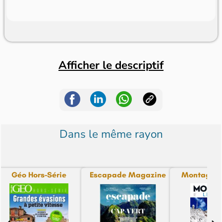
Afficher le descriptif
Dans le même rayon
Géo Hors-Série
Escapade Magazine
Montagne 